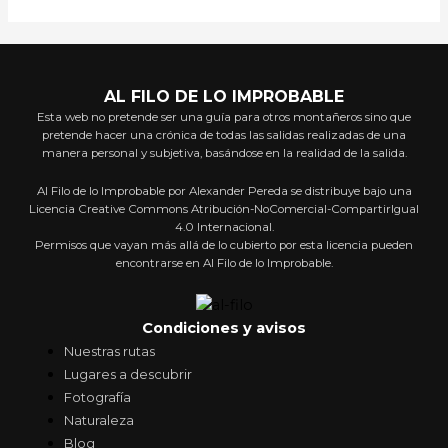
AL FILO DE LO IMPROBABLE
Esta web no pretende ser una guía para otros montañeros sino que
pretende hacer una crónica de todas las salidas realizadas de una
manera personal y subjetiva, basándose en la realidad de la salida.
Al Filo de lo Improbable por Alexander Pereda se distribuye bajo una
Licencia Creative Commons Atribución-NoComercial-CompartirIgual
4.0 Internacional.
Permisos que vayan más allá de lo cubierto por esta licencia pueden
encontrarse en Al Filo de lo Improbable.
Condiciones y avisos
Nuestras rutas
Lugares a descubrir
Fotografía
Naturaleza
Blog