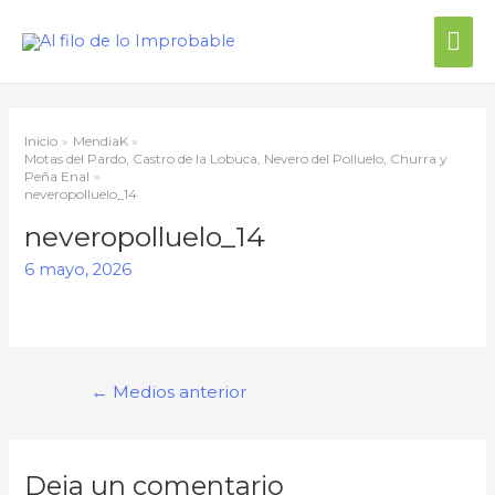
Me
prin
Inicio
MendiaK
Motas del Pardo, Castro de la Lobuca, Nevero del Polluelo, Churra y
Peña Enal
neveropolluelo_14
neveropolluelo_14
6 mayo, 2026
Navegación
←
Medios anterior
de
entradas
Deja un comentario