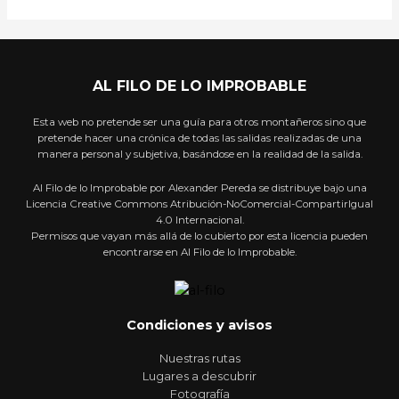
AL FILO DE LO IMPROBABLE
Esta web no pretende ser una guía para otros montañeros sino que
pretende hacer una crónica de todas las salidas realizadas de una
manera personal y subjetiva, basándose en la realidad de la salida.
Al Filo de lo Improbable por Alexander Pereda se distribuye bajo una
Licencia Creative Commons Atribución-NoComercial-CompartirIgual
4.0 Internacional.
Permisos que vayan más allá de lo cubierto por esta licencia pueden
encontrarse en Al Filo de lo Improbable.
Condiciones y avisos
Nuestras rutas
Lugares a descubrir
Fotografía