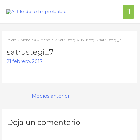
Me
prin
Inicio
MendiaK
MendiaK: Satrustegi y Txurregi
satrustegi_7
satrustegi_7
21 febrero, 2017
Navegación
←
Medios anterior
de
entradas
Deja un comentario