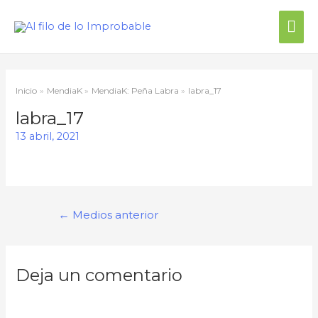
Me
prin
Inicio
MendiaK
MendiaK: Peña Labra
labra_17
labra_17
13 abril, 2021
Navegación
←
Medios anterior
de
entradas
Deja un comentario