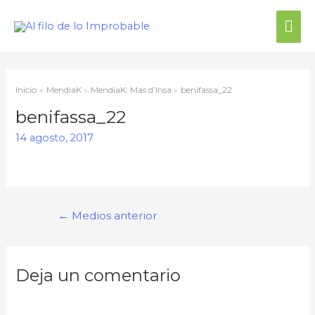
Me
prin
Inicio
MendiaK
MendiaK: Mas d’Insa
benifassa_22
benifassa_22
14 agosto, 2017
Navegación
←
Medios anterior
de
entradas
Deja un comentario