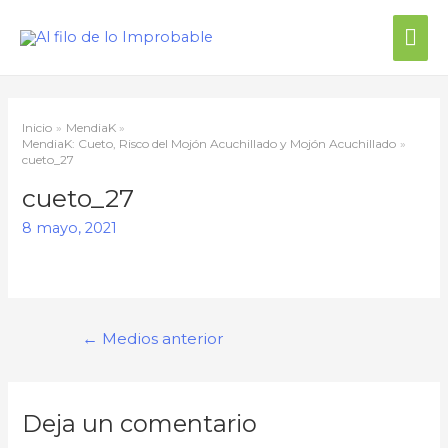
Inicio
MendiaK
MendiaK: Cueto, Risco del Mojón Acuchillado y Mojón Acuchillado
cueto_27
cueto_27
8 mayo, 2021
←
Medios anterior
Deja un comentario