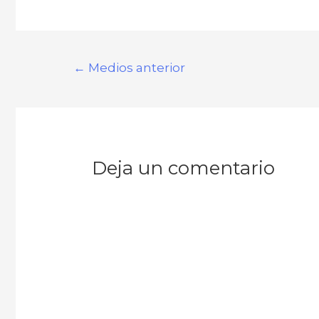
Navegación
←
Medios anterior
de
entradas
Deja un comentario