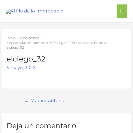
Me
prin
Inicio
Tradiciones
Mascaradas: Katximorro de Elciego (Fiesta de Santa Isabel)
elciego_32
elciego_32
5 mayo, 2026
Navegación
←
Medios anterior
de
entradas
Deja un comentario