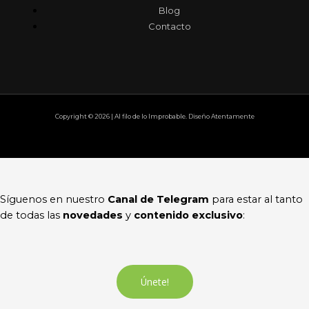
Blog
Contacto
Copyright © 2026 | Al filo de lo Improbable. Diseño Atentamente
Síguenos en nuestro
Canal de Telegram
para estar al tanto
de todas las
novedades
y
contenido exclusivo
:
Únete!