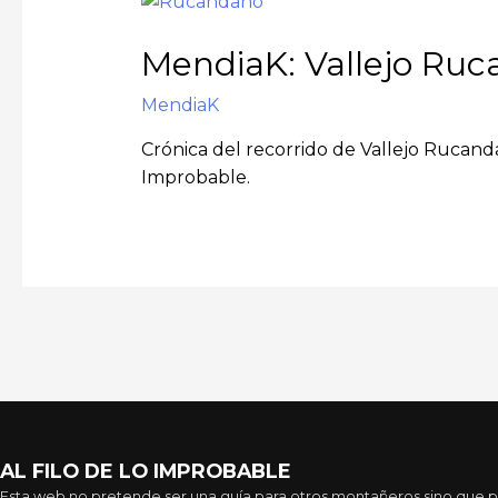
MendiaK: Vallejo Ru
MendiaK
Crónica del recorrido de Vallejo Rucand
Improbable.
AL FILO DE LO IMPROBABLE
Esta web no pretende ser una guía para otros montañeros sino que pre