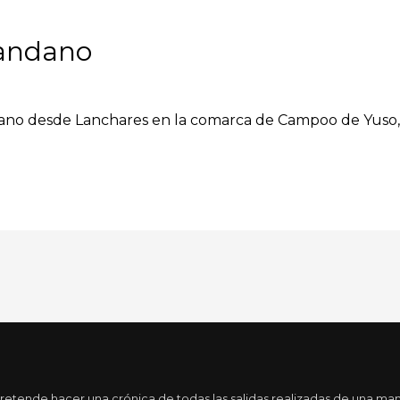
candano
ano desde Lanchares en la comarca de Campoo de Yuso, Ca
tende hacer una crónica de todas las salidas realizadas de una maner