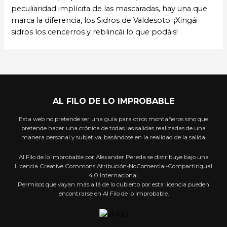
peculiaridad implícita de las mascaradas, hay una que
marca la diferencia, los Sidros de Valdesoto. ¡Xingái
sidros los cencerros y reblincái lo que podáis!
AL FILO DE LO IMPROBABLE
Esta web no pretende ser una guía para otros montañeros sino que
pretende hacer una crónica de todas las salidas realizadas de una
manera personal y subjetiva, basándose en la realidad de la salida.
Al Filo de lo Improbable por Alexander Pereda se distribuye bajo una
Licencia Creative Commons Atribución-NoComercial-CompartirIgual
4.0 Internacional.
Permisos que vayan más allá de lo cubierto por esta licencia pueden
encontrarse en Al Filo de lo Improbable.