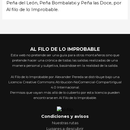
Peña del León, Peña Bombalatxi y Peña las Doce, por
Al filo de lo Improbable.
AL FILO DE LO IMPROBABLE
Esta web no pretende ser una guía para otros montañeros sino que
pretende hacer una crónica de todas las salidas realizadas de una
manera personal y subjetiva, basándose en la realidad de la salida.
Al Filo de lo Improbable por Alexander Pereda se distribuye bajo una
Licencia Creative Commons Atribución-NoComercial-CompartirIgual
4.0 Internacional.
Permisos que vayan más allá de lo cubierto por esta licencia pueden
encontrarse en Al Filo de lo Improbable.
Condiciones y avisos
Nuestras rutas
Lugares a descubrir