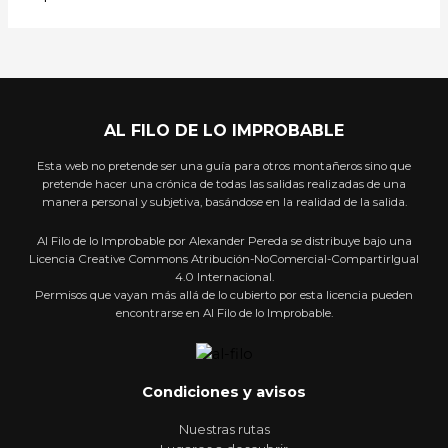
AL FILO DE LO IMPROBABLE
Esta web no pretende ser una guía para otros montañeros sino que
pretende hacer una crónica de todas las salidas realizadas de una
manera personal y subjetiva, basándose en la realidad de la salida.
Al Filo de lo Improbable por Alexander Pereda se distribuye bajo una
Licencia Creative Commons Atribución-NoComercial-CompartirIgual
4.0 Internacional.
Permisos que vayan más allá de lo cubierto por esta licencia pueden
encontrarse en Al Filo de lo Improbable.
Condiciones y avisos
Nuestras rutas