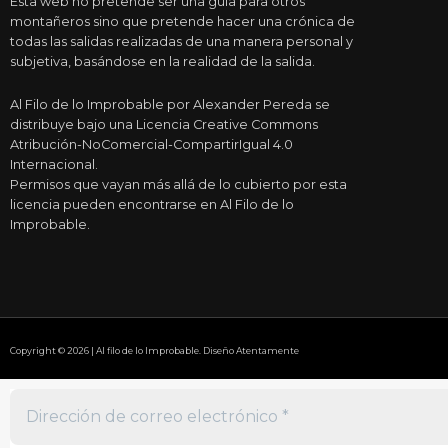
Esta web no pretende ser una guía para otros
montañeros sino que pretende hacer una crónica de
todas las salidas realizadas de una manera personal y
subjetiva, basándose en la realidad de la salida.
Al Filo de lo Improbable por Alexander Pereda se
distribuye bajo una Licencia Creative Commons
Atribución-NoComercial-CompartirIgual 4.0
Internacional.
Permisos que vayan más allá de lo cubierto por esta
licencia pueden encontrarse en Al Filo de lo
Improbable.
Copyright © 2026 | Al filo de lo Improbable. Diseño Atentamente