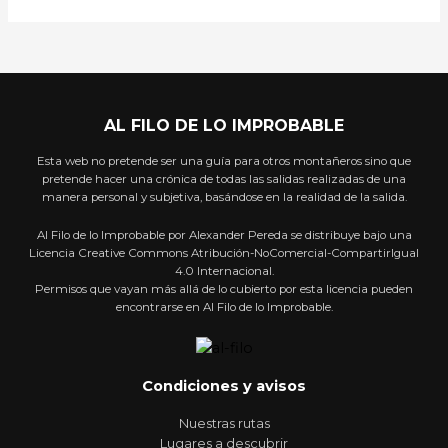
AL FILO DE LO IMPROBABLE
Esta web no pretende ser una guía para otros montañeros sino que
pretende hacer una crónica de todas las salidas realizadas de una
manera personal y subjetiva, basándose en la realidad de la salida.
Al Filo de lo Improbable por Alexander Pereda se distribuye bajo una
Licencia Creative Commons Atribución-NoComercial-CompartirIgual
4.0 Internacional.
Permisos que vayan más allá de lo cubierto por esta licencia pueden
encontrarse en Al Filo de lo Improbable.
Condiciones y avisos
Nuestras rutas
Lugares a descubrir