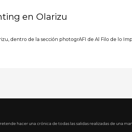
ting en Olarizu
rizu, dentro de la sección photogrAFI de Al Filo de lo Im
tende hacer una crónica de todas las salidas realizadas de una maner