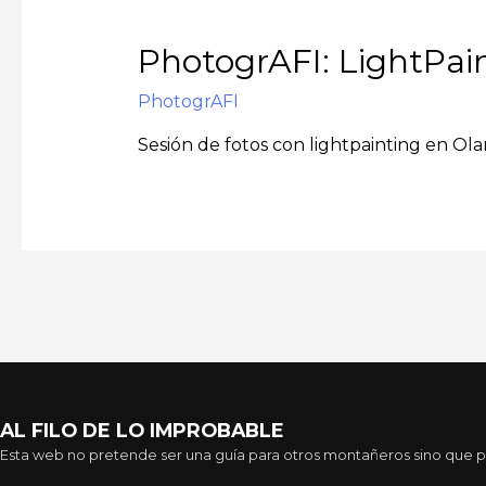
PhotogrAFI: LightPain
PhotogrAFI
Sesión de fotos con lightpainting en Ola
AL FILO DE LO IMPROBABLE
Esta web no pretende ser una guía para otros montañeros sino que pre