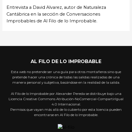
Entrevista a David Alvarez, autor de Naturaleza
Cantábrica en la sección de Conversaciones
Improbables de Al Filo de lo Improbable.
AL FILO DE LO IMPROBABLE
Esta web no pretende ser una guía para otros montañeros sino que
pretende hacer una crónica de todas las salidas realizadas de una
manera personal y subjetiva, basándose en la realidad de la salida.
Al Filo de lo Improbable por Alexander Pereda se distribuye bajo una
Licencia Creative Commons Atribución-NoComercial-CompartirIgual
4.0 Internacional.
Permisos que vayan más allá de lo cubierto por esta licencia pueden
encontrarse en Al Filo de lo Improbable.