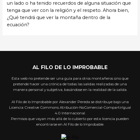
un lado o ha tenido recuerdos de alguna situación que
tenga que ver con la religión y el respeto. Ahora bien,
¿Qué tendrá que ver la montaña dentro de la
ecuación?
AL FILO DE LO IMPROBABLE
Esta web no pretende ser una guía para otros montañeros sino que
pretende hacer una crónica de todas las salidas realizadas de una
manera personal y subjetiva, basándose en la realidad de la salida.
Al Filo de lo Improbable por Alexander Pereda se distribuye bajo una
Licencia Creative Commons Atribución-NoComercial-CompartirIgual
4.0 Internacional.
Permisos que vayan más allá de lo cubierto por esta licencia pueden
encontrarse en Al Filo de lo Improbable.