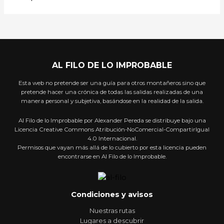
AL FILO DE LO IMPROBABLE
Esta web no pretende ser una guía para otros montañeros sino que
pretende hacer una crónica de todas las salidas realizadas de una
manera personal y subjetiva, basándose en la realidad de la salida.
Al Filo de lo Improbable por Alexander Pereda se distribuye bajo una
Licencia Creative Commons Atribución-NoComercial-CompartirIgual
4.0 Internacional.
Permisos que vayan más allá de lo cubierto por esta licencia pueden
encontrarse en Al Filo de lo Improbable.
Condiciones y avisos
Nuestras rutas
Lugares a descubrir