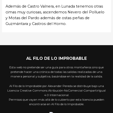
Además de Castro Valnera, en Lunada tenemos otras
cimas muy curiosas, ascendemos Nevero del Polluelo
y Motas del Pardo además de ostas peñas de
Guzmántara y Castros del Horno.
AL FILO DE LO IMPROBABLE
Esta web no pretende ser una guía para otros montañeros sino que
pretende hacer una crónica de todas las salidas realizadas de una
manera personal y subjetiva, basándose en la realidad de la salida.
Al Filo de lo Improbable por Alexander Pereda se distribuye bajo una
Licencia Creative Commons Atribución-NoComercial-CompartirIgual
4.0 Internacional.
Permisos que vayan más allá de lo cubierto por esta licencia pueden
encontrarse en Al Filo de lo Improbable.