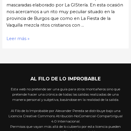
mascaradas elaborado por La GIStería. En esta ocasión
nos acercamos a un rito muy peculiar situado en la
provincia de Burgos que como en La Fiesta de la
Vaquilla mezcla ritos cristianos con …
Mascaradas:
Leer más »
Colacho
de
Castrillo
de
Murcia
AL FILO DE LO IMPROBABLE
Esta web no pretende ser una guía para otros montañeros sino que
pretende hacer una crónica de todas las salidas realizadas de una
manera personal y subjetiva, basándose en la realidad de la salida.
Al Filo de lo Improbable por Alexander Pereda se distribuye bajo una
Licencia Creative Commons Atribución-NoComercial-CompartirIgual
4.0 Internacional.
Permisos que vayan más allá de lo cubierto por esta licencia pueden