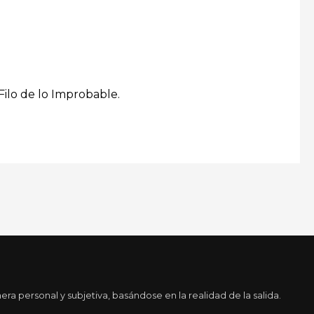
Filo de lo Improbable.
a personal y subjetiva, basándose en la realidad de la salida.