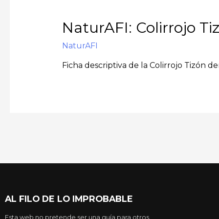
NaturAFI: Colirrojo Ti
NaturAFI
Ficha descriptiva de la Colirrojo Tizón d
AL FILO DE LO IMPROBABLE
Esta web no pretende ser una guía para otros