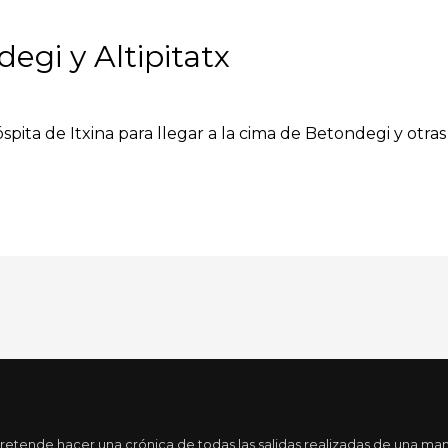
egi y Altipitatx
spita de Itxina para llegar a la cima de Betondegi y otr
tende hacer una crónica de todas las salidas realizadas de una maner