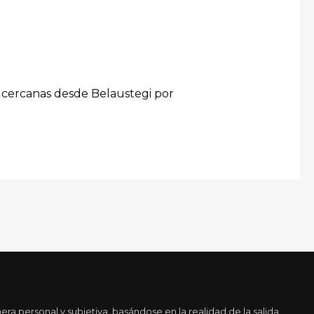
as cercanas desde Belaustegi por
a personal y subjetiva, basándose en la realidad de la salida.