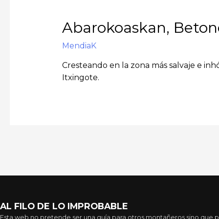
Abarokoaskan, Betond
MendiaK
Cresteando en la zona más salvaje e inhó
Itxingote.
AL FILO DE LO IMPROBABLE
Esta web no pretende ser una guía para otros montañeros sino que pre