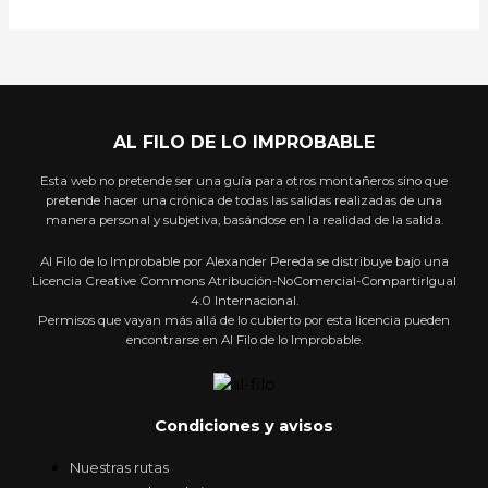
AL FILO DE LO IMPROBABLE
Esta web no pretende ser una guía para otros montañeros sino que
pretende hacer una crónica de todas las salidas realizadas de una
manera personal y subjetiva, basándose en la realidad de la salida.
Al Filo de lo Improbable por Alexander Pereda se distribuye bajo una
Licencia Creative Commons Atribución-NoComercial-CompartirIgual
4.0 Internacional.
Permisos que vayan más allá de lo cubierto por esta licencia pueden
encontrarse en Al Filo de lo Improbable.
Condiciones y avisos
Nuestras rutas