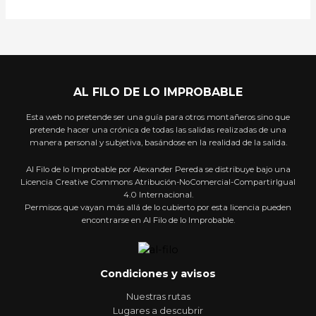
AL FILO DE LO IMPROBABLE
Esta web no pretende ser una guía para otros montañeros sino que
pretende hacer una crónica de todas las salidas realizadas de una
manera personal y subjetiva, basándose en la realidad de la salida.
Al Filo de lo Improbable por Alexander Pereda se distribuye bajo una
Licencia Creative Commons Atribución-NoComercial-CompartirIgual
4.0 Internacional.
Permisos que vayan más allá de lo cubierto por esta licencia pueden
encontrarse en Al Filo de lo Improbable.
Condiciones y avisos
Nuestras rutas
Lugares a descubrir