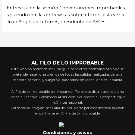
Entrevista en la sección Conversaciones Improbables,
siguiendo con las entrevistas sobre el lobo, esta vez a
Juan Ángel de la Torres, presidente de ASCEL.
AL FILO DE LO IMPROBABLE
Esta web no pretende ser una guía para otros montañeros sino que
pretende hacer una crónica de todas las salidas realizadas de una
manera personal y subjetiva, basándose en la realidad de la salida.
Al Filo de lo Improbable por Alexander Pereda se distribuye bajo una
Licencia Creative Commons Atribución-NoComercial-CompartirIgual
4.0 Internacional.
Permisos que vayan más allá de lo cubierto por esta licencia pueden
encontrarse en Al Filo de lo Improbable.
Condiciones y avisos