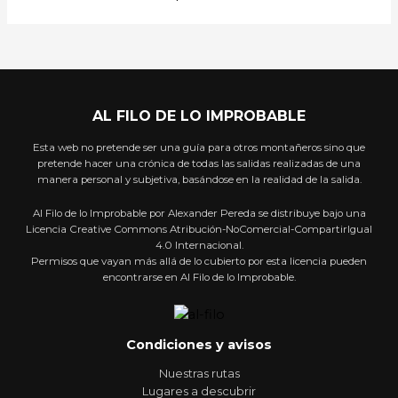
AL FILO DE LO IMPROBABLE
Esta web no pretende ser una guía para otros montañeros sino que
pretende hacer una crónica de todas las salidas realizadas de una
manera personal y subjetiva, basándose en la realidad de la salida.
Al Filo de lo Improbable por Alexander Pereda se distribuye bajo una
Licencia Creative Commons Atribución-NoComercial-CompartirIgual
4.0 Internacional.
Permisos que vayan más allá de lo cubierto por esta licencia pueden
encontrarse en Al Filo de lo Improbable.
Condiciones y avisos
Nuestras rutas
Lugares a descubrir