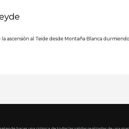
heyde
e la ascensión al Teide desde Montaña Blanca durmiendo en
tende hacer una crónica de todas las salidas realizadas de una maner