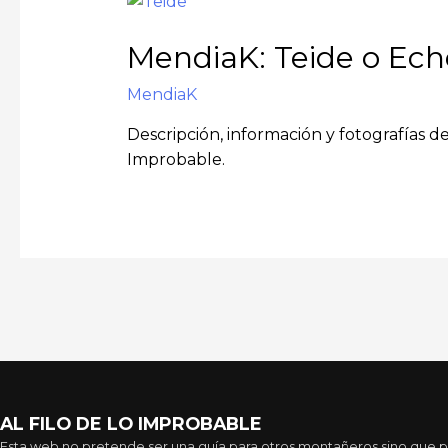
MendiaK: Teide o Ec
MendiaK
Descripción, información y fotografías d
Improbable.
AL FILO DE LO IMPROBABLE
Esta web no pretende ser una guía para otros montañeros sino que pre