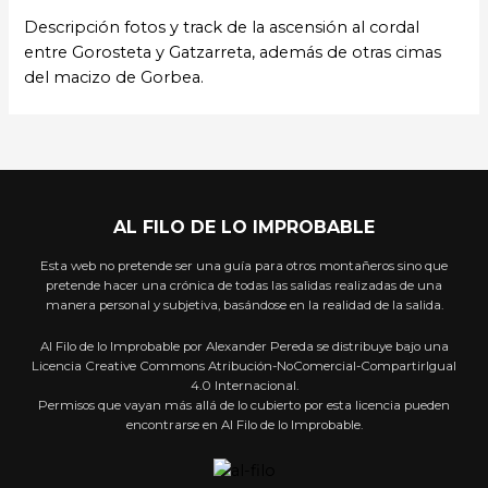
Descripción fotos y track de la ascensión al cordal
entre Gorosteta y Gatzarreta, además de otras cimas
del macizo de Gorbea.
AL FILO DE LO IMPROBABLE
Esta web no pretende ser una guía para otros montañeros sino que
pretende hacer una crónica de todas las salidas realizadas de una
manera personal y subjetiva, basándose en la realidad de la salida.
Al Filo de lo Improbable por Alexander Pereda se distribuye bajo una
Licencia Creative Commons Atribución-NoComercial-CompartirIgual
4.0 Internacional.
Permisos que vayan más allá de lo cubierto por esta licencia pueden
encontrarse en Al Filo de lo Improbable.