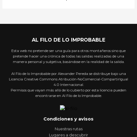
AL FILO DE LO IMPROBABLE
Esta web no pretende ser una guía para otros montañeros sino que
pretende hacer una crónica de todas las salidas realizadas de una
manera personal y subjetiva, basándose en la realidad de la salida.
Al Filo de lo Improbable por Alexander Pereda se distribuye bajo una
Licencia Creative Commons Atribución-NoComercial-CompartirIgual
4.0 Internacional.
Permisos que vayan más allá de lo cubierto por esta licencia pueden
encontrarse en Al Filo de lo Improbable.
Condiciones y avisos
Nuestras rutas
Lugares a descubrir