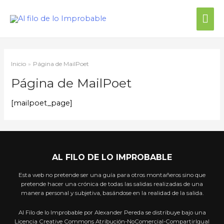
Inicio
Página de MailPoet
Página de MailPoet
[mailpoet_page]
AL FILO DE LO IMPROBABLE
Esta web no pretende ser una guía para otros montañeros sino que
pretende hacer una crónica de todas las salidas realizadas de una
manera personal y subjetiva, basándose en la realidad de la salida.
Al Filo de lo Improbable por Alexander Pereda se distribuye bajo una
Licencia Creative Commons Atribución-NoComercial-CompartirIgual