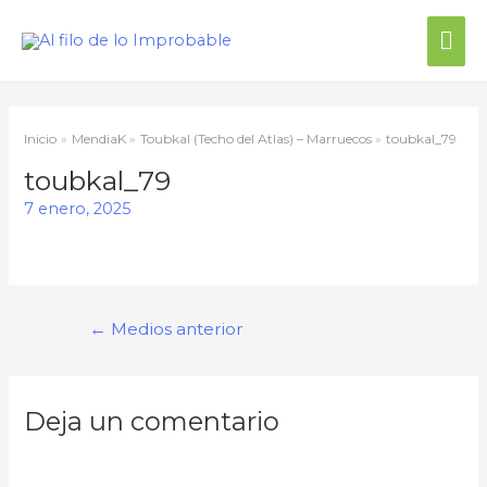
Me
prin
Inicio
MendiaK
Toubkal (Techo del Atlas) – Marruecos
toubkal_79
toubkal_79
7 enero, 2025
Navegación
←
Medios anterior
de
entradas
Deja un comentario