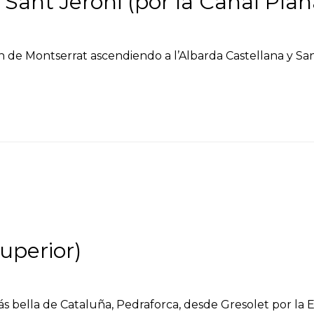
 Sant Jeroni (por la Canal Pla
n de Montserrat ascendiendo a l’Albarda Castellana y San
uperior)
s bella de Cataluña, Pedraforca, desde Gresolet por la 