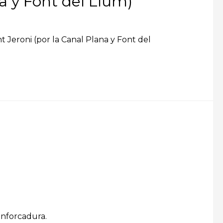
na y Font del Llum)
t Jeroni (por la Canal Plana y Font del
Enforcadura.