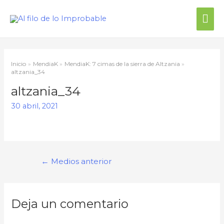
Me
prin
Inicio
MendiaK
MendiaK: 7 cimas de la sierra de Altzania
altzania_34
altzania_34
30 abril, 2021
Navegación
←
Medios anterior
de
entradas
Deja un comentario