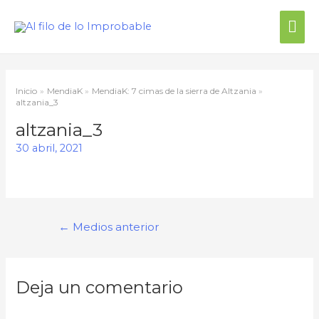
Me
prin
Inicio
MendiaK
MendiaK: 7 cimas de la sierra de Altzania
altzania_3
altzania_3
30 abril, 2021
Navegación
←
Medios anterior
de
entradas
Deja un comentario