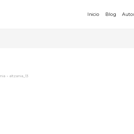
Inicio
Blog
Auto
ania
altzania_13