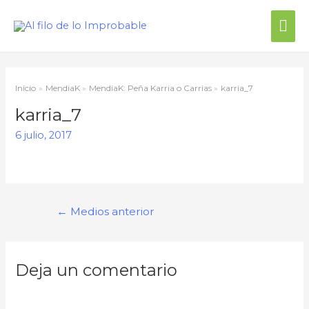
Inicio
MendiaK
MendiaK: Peña Karria o Carrias
karria_7
karria_7
6 julio, 2017
←
Medios anterior
Deja un comentario