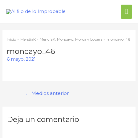
Me
prin
Inicio
MendiaK
MendiaK: Moncayo, Morca y Lobera
moncayo_46
moncayo_46
6 mayo, 2021
Navegación
←
Medios anterior
de
entradas
Deja un comentario