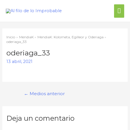
Me
prin
Inicio
MendiaK
MendiaK: Kolometa, Egilleor y Oderiaga
oderiaga_33
oderiaga_33
13 abril, 2021
Navegación
←
Medios anterior
de
entradas
Deja un comentario